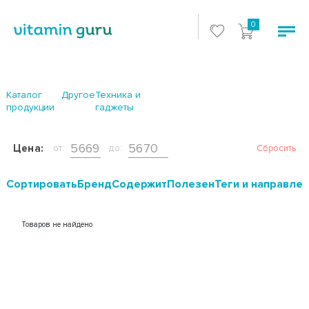
0
Каталог
Другое
Техника и
продукции
гаджеты
Цена:
от:
до:
Сбросить
Cортировать
Бренд
Содержит
Полезен
Теги и направле
Товаров не найдено