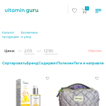
0
Каталог
Косметика
продукции
и уход
Цена:
от:
до:
Сбросить
Cортировать
Бренд
Содержит
Полезен
Теги и направле