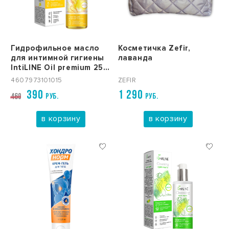
Гидрофильное масло
Косметичка Zefir,
для интимной гигиены
лаванда
IntiLINE Oil premium 250
мл
4607973101015
ZEFIR
390
1 290
РУБ.
РУБ.
460
в корзину
в корзину