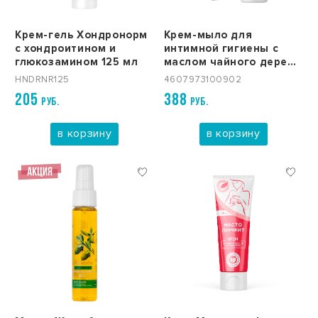
Крем-гель Хондронорм
Крем-мыло для
с хондроитином и
интимной гигиены с
глюкозамином 125 мл
маслом чайного дерева
IntiLINE Сleansing 250
HNDRNR125
4607973100902
мл
205
388
РУБ.
РУБ.
в корзину
в корзину