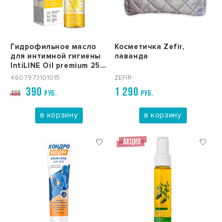
Гидрофильное масло
Косметичка Zefir,
для интимной гигиены
лаванда
IntiLINE Oil premium 250
мл
4607973101015
ZEFIR
390
1 290
РУБ.
РУБ.
460
в корзину
в корзину