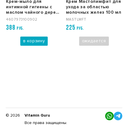
Крем-мыло для
Крем Мастолимфит для
интимной гигиены с
ухода за областью
маслом чайного дерева
молочных желез 100 мл
IntiLINE Сleansing 250
4607973100902
MASTLMFT
мл
388
225
РУБ.
РУБ.
в корзину
ожидается
© 2026
Vitamin Guru
Все права защищены.