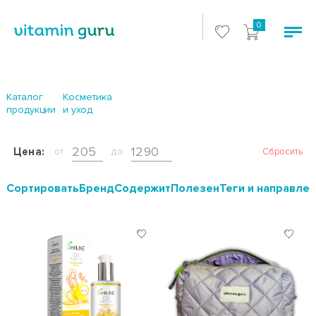
0
Каталог
Косметика
продукции
и уход
Цена:
от:
до:
Сбросить
Cортировать
Бренд
Содержит
Полезен
Теги и направле