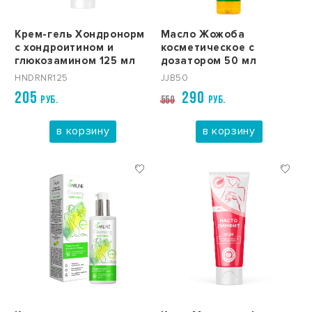
Крем-гель Хондронорм
Масло Жожоба
с хондроитином и
косметическое с
глюкозамином 125 мл
дозатором 50 мл
HNDRNR125
JJB50
205
290
РУБ.
РУБ.
550
в корзину
в корзину