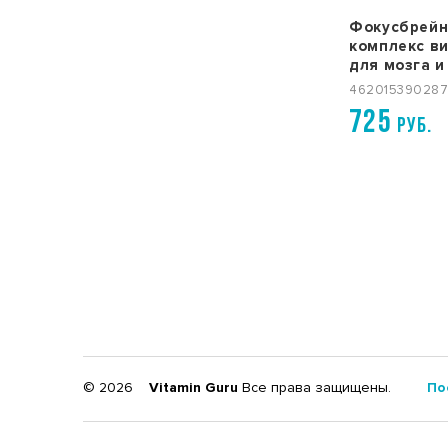
Фокусбрейн
комплекс в
для мозга и
Ternbulls La
46201539028
725
РУБ.
© 2026
Vitamin Guru
Все права защищены.
По