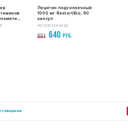
ер
Лецитин подсолнечный
итаминов
1000 мг RestartBio, 90
 памяти
капсул
b, 60 капсул
75
4670157464220
640
801
РУБ.
ставщикам