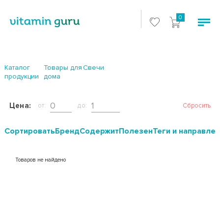
0
Каталог
Товары для
Свечи
продукции
дома
Цена:
от:
до:
Сбросить
Cортировать
Бренд
Содержит
Полезен
Теги и направле
Товаров не найдено