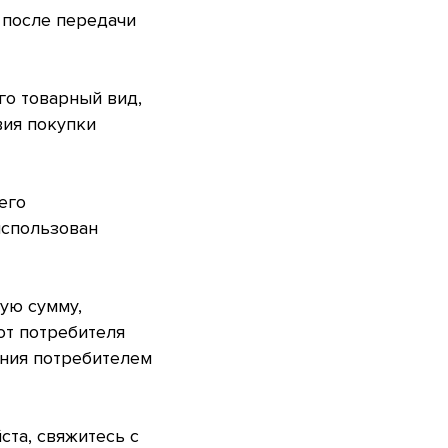
 после передачи
го товарный вид,
вия покупки
его
использован
ую сумму,
от потребителя
ения потребителем
ста, свяжитесь с