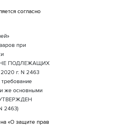
ляется согласно
лей»
варов при
жи
 НЕ ПОДЛЕЖАЩИХ
2020 г. N 2463
 требование
ми же основными
 (УТВЕРЖДЕН
N 2463)
она «О защите прав