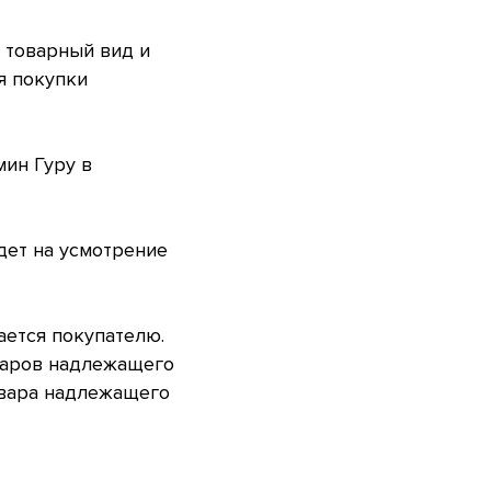
 товарный вид и
я покупки
мин Гуру в
дет на усмотрение
ается покупателю.
оваров надлежащего
овара надлежащего