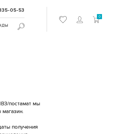
 335-05-53
0
нды
ПВЗ/постамат мы
 магазин.
даты получения