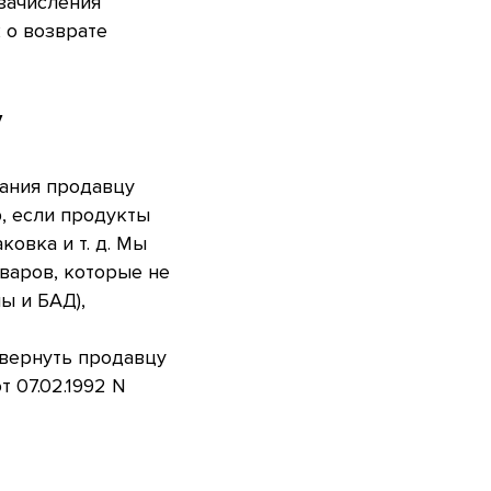
 зачисления
 о возврате
у
тания продавцу
, если продукты
ковка и т. д. Мы
оваров, которые не
ы и БАД),
вернуть продавцу
 07.02.1992 N