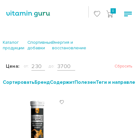
0
Каталог
Спортивные
Энергия и
продукции
добавки
восстановление
Цена:
от:
до:
Сбросить
Cортировать
Бренд
Содержит
Полезен
Теги и направле