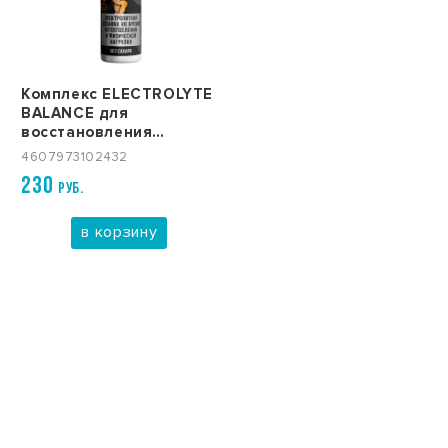
Комплекс ELECTROLYTE
BALANCE для
восстановления
баланса электролитов,
4607973102432
10 шипучих таблеток
230
РУБ.
в корзину