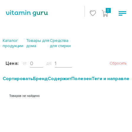
0
Каталог
Товары для
Средства
продукции
дома
для стирки
Цена:
от:
до:
Сбросить
Cортировать
Бренд
Содержит
Полезен
Теги и направле
Товаров не найдено