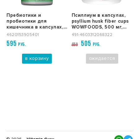
Пребиотики и
Псиллиум в капсулах,
пробиотики для
psyllium husk fiber cups
кишечника в капсулах,
WOWFOODS, 500 мг,
Ternbulls Lab, 60 капсул
150 капс
4620153905401
491-4603312068322
595
505
РУБ.
РУБ.
650
в корзину
ожидается