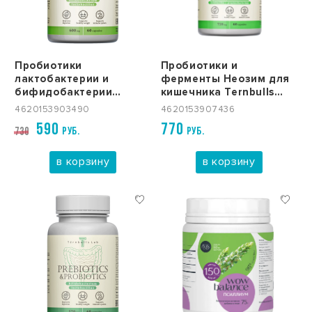
Пробиотики
Пробиотики и
лактобактерии и
ферменты Неозим для
бифидобактерии
кишечника Ternbulls
Ternbulls Lab, 60 капсул
Lab, 60 капсул
4620153903490
4620153907436
590
770
РУБ.
РУБ.
730
в корзину
в корзину