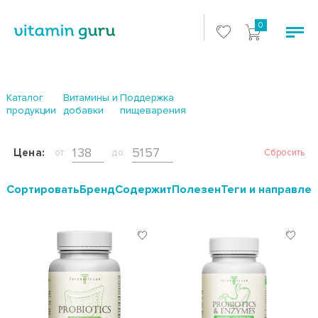
0
Каталог
Витамины и
Поддержка
продукции
добавки
пищеварения
Цена:
от:
до:
Сбросить
Cортировать
Бренд
Содержит
Полезен
Теги и направле