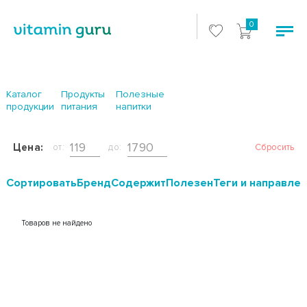
0
Каталог
Продукты
Полезные
продукции
питания
напитки
Цена:
от:
до:
Сбросить
Cортировать
Бренд
Содержит
Полезен
Теги и направле
Товаров не найдено