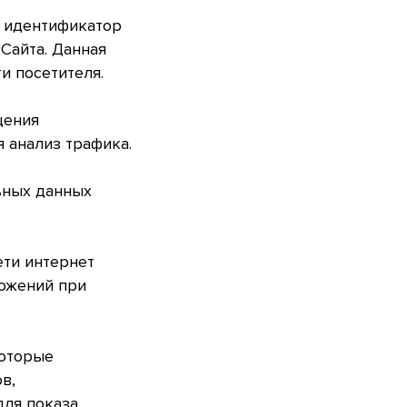
й идентификатор
 Сайта. Данная
и посетителя.
щения
 анализ трафика.
льных данных
ети интернет
ожений при
которые
в,
для показа