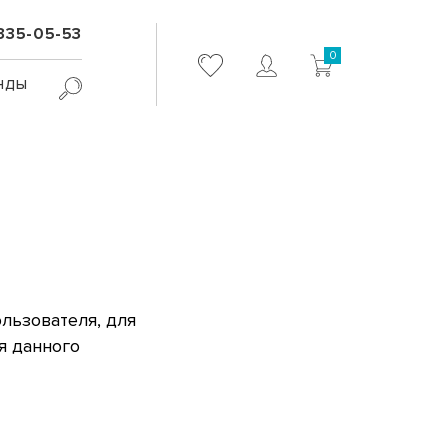
 335-05-53
0
нды
льзователя, для
я данного