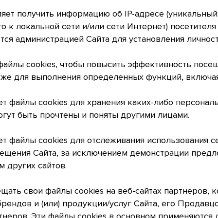
оляет получить информацию об IP-адресе (уникальны
о к локальной сети и/или сети Интернет) посетителя
тся администрацией Сайта для установления личност
т файлы cookies, чтобы повысить эффективность посе
акже для выполнения определенных функций, включая
зует файлы cookies для хранения каких-либо персона
огут быть прочтены и поняты другими лицами.
зует файлы cookies для отслеживания использования с
ещения Сайта, за исключением демонстрации предл
 других сайтов.
мещать свои файлы cookies на веб-сайтах партнеров, 
ендов и (или) продукции/услуг Сайта, его Продавцо
неров. Эти файлы cookies в основном применяются 