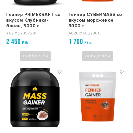
Гейнер PRIMEKRAFT со
Гейнер CYBERMASS со
вкусом Клубника-
вкусом мороженое,
банан, 3000 г
3000 г
4627157357281
4626016622300
2 450
1 700
РУБ.
РУБ.
ожидается
ожидается