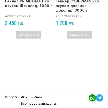
Гейнер PRIMEKRAFT со
Гейнер CYBERMASS со
вкусом Шоколад, 3000 г
вкусом двойной
шоколад, 3000 г
4627157357274
4626016622492
2 450
1 700
РУБ.
РУБ.
ожидается
ожидается
© 2026
Vitamin Guru
Все права защищены.