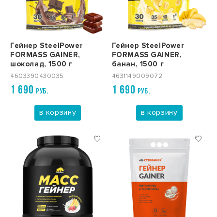
Гейнер SteelPower
Гейнер SteelPower
FORMASS GAINER,
FORMASS GAINER,
шоколад, 1500 г
банан, 1500 г
4603390430035
4631149009072
1 690
1 690
РУБ.
РУБ.
в корзину
в корзину