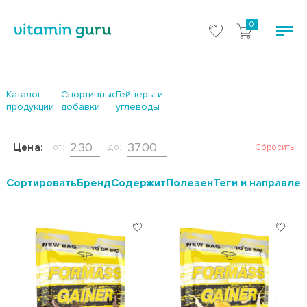
0
Каталог
Спортивные
Гейнеры и
продукции
добавки
углеводы
Цена:
от:
до:
Сбросить
Cортировать
Бренд
Содержит
Полезен
Теги и направле