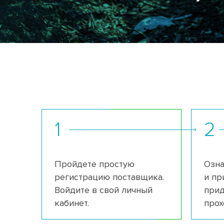
1
2
Пройдете простую
Озна
регистрацию поставщика.
и пр
Войдите в свой личный
прид
кабинет.
прох