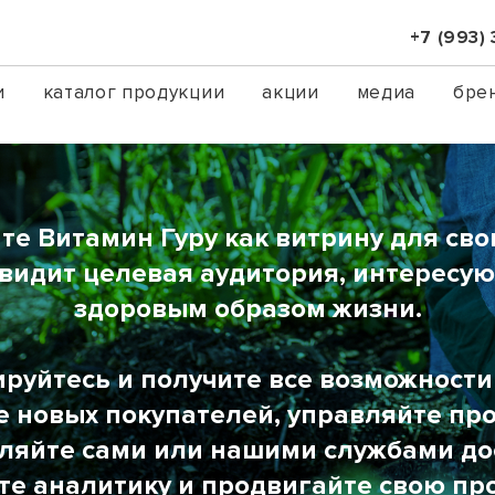
+7 (993)
и
каталог продукции
акции
медиа
бре
те Витамин Гуру как витрину для сво
увидит целевая аудитория, интересу
здоровым образом жизни.
руйтесь и получите все возможност
е новых покупателей, управляйте пр
ляйте сами или нашими службами до
те аналитику и продвигайте свою пр