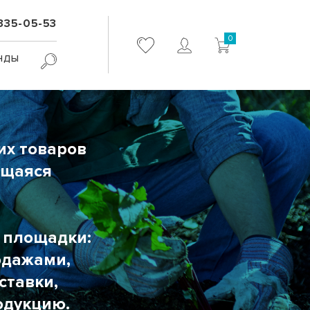
 335-05-53
0
нды
их товаров
ющаяся
и площадки:
одажами,
ставки,
одукцию.