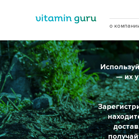
о компани
Используй
— их 
Зарегистри
находит
достав
получай