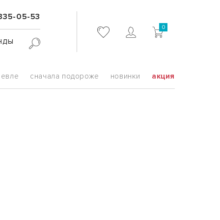
 335-05-53
0
нды
шевле
сначала подороже
новинки
акция