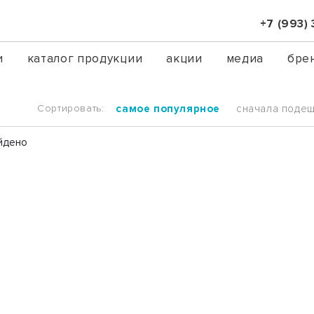
+7 (993)
и
каталог продукции
акции
медиа
бре
Сортировать:
самое популярное
сначала поде
йдено