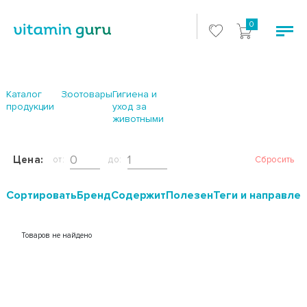
0
Каталог
Зоотовары
Гигиена и
продукции
уход за
животными
Цена:
от:
до:
Сбросить
Cортировать
Бренд
Содержит
Полезен
Теги и направле
Товаров не найдено