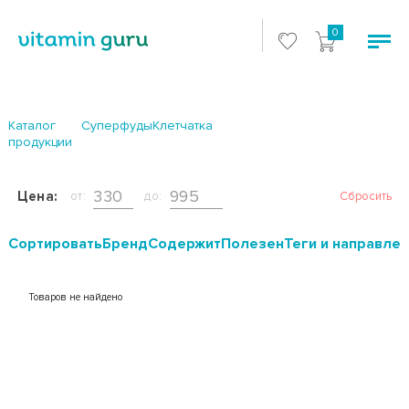
0
Каталог
Суперфуды
Клетчатка
продукции
Цена:
от:
до:
Сбросить
Cортировать
Бренд
Содержит
Полезен
Теги и направле
Товаров не найдено