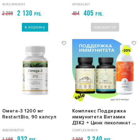
WOWFOODS, 350 г
4630254400095
WFSWALBL7
2 130
405
2 290
494
РУБ.
РУБ.
в корзину
ожидается
Омега-3 1200 мг
Комплекс Поддержка
RestartBio, 90 капсул
иммунитета Витамин
Д3К2 + Цинк пиколинат +
Жидкий витамин С L-
4680169560766
COMPLEXIMMUN
Аскорбат натрия
932
2 240
1 166
2 800