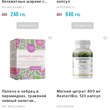
бисквитные шарики с
капсул
протеином без сахара
1619-4603312068872
4670157464220
WOWFOODS , 200 г
240
640
395
801
РУБ.
РУБ.
ожидается
ожидается
Лапачо и чабрец в
Магний цитрат 400 мг
пирамидках, травяной
RestartBio, 120 капсул
чайный напиток
WOWFOODS, Pau D'Arco &
1097-4603312068483
4657767183338
Thyme, 34 г / 20