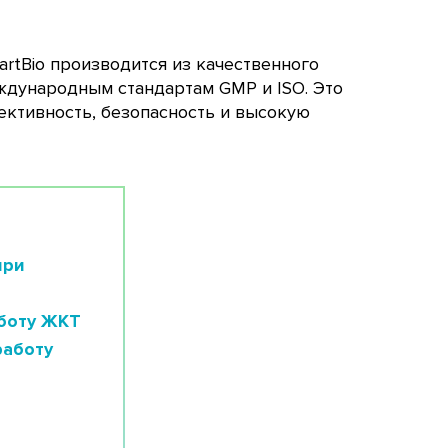
artBio производится из качественного
ждународным стандартам GMP и ISO. Это
ективность, безопасность и высокую
при
боту ЖКТ
работу