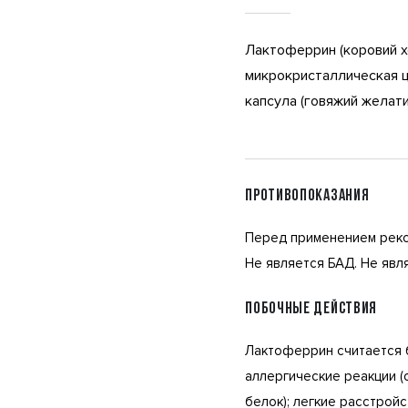
Лактоферрин (коровий х
микрокристаллическая ц
капсула (говяжий желати
ПРОТИВОПОКАЗАНИЯ
Перед применением реко
Не является БАД. Не явл
ПОБОЧНЫЕ ДЕЙСТВИЯ
Лактоферрин считается б
аллергические реакции (
белок); легкие расстрой