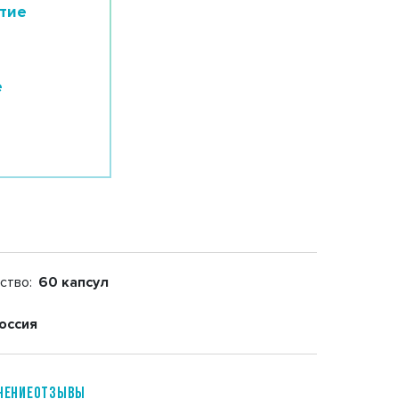
тие
е
ство:
60 капсул
оссия
нение
отзывы