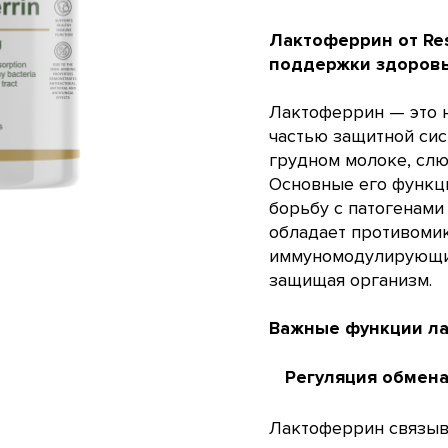
Лактоферрин от Res
поддержки здоровь
Лактоферрин — это н
частью защитной сис
грудном молоке, слю
Основные его функц
борьбу с патогенами
обладает противоми
иммуномодулирующим
защищая организм.
Важные функции ла
Регуляция обмен
Лактоферрин связыва