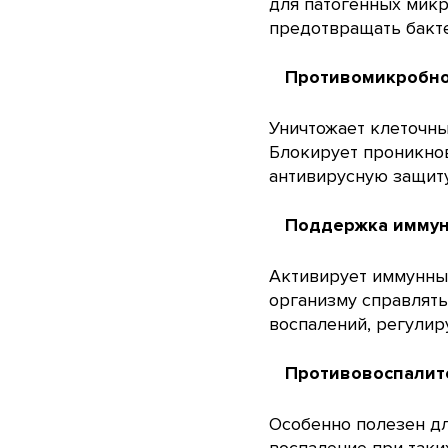
для патогенных микр
предотвращать бакт
Противомикробно
Уничтожает клеточны
Блокирует проникнов
антивирусную защиту
Поддержка иммун
Активирует иммунные
организму справлять
воспалений, регулир
Противовоспалит
Особенно полезен д