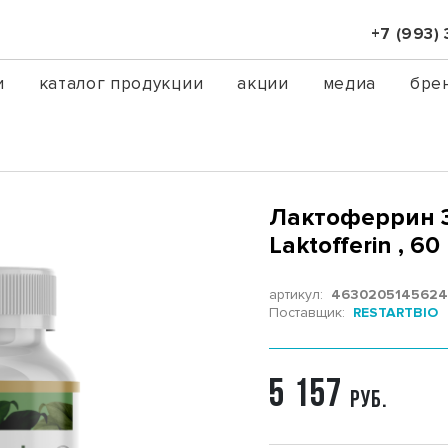
+7 (993)
и
каталог продукции
акции
медиа
бре
Лактоферрин 3
Laktofferin , 6
артикул:
463020514562
Поставщик:
RESTARTBIO
5 157
РУБ.