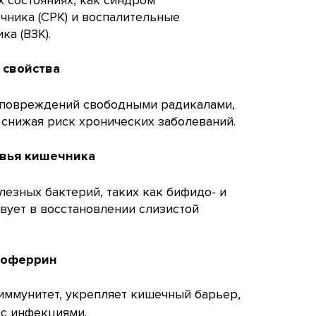
х состояниях, как синдром
чника (СРК) и воспалительные
ка (ВЗК).
 свойства
 повреждений свободными радикалами,
 снижая риск хронических заболеваний.
вья кишечника
лезных бактерий, таких как бифидо- и
твует в восстановлении слизистой
.
тоферрин
иммунитет, укрепляет кишечный барьер,
 с инфекциями.