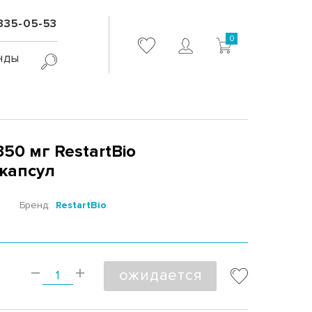
 335-05-53
0
нды
50 мг RestartBio
0 капсул
4
Бренд:
RestartBio
ожидается