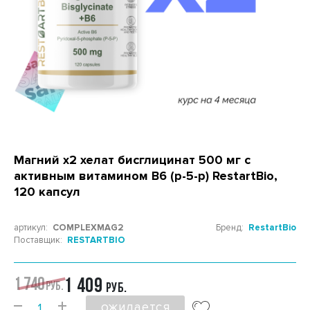
Магний х2 хелат бисглицинат 500 мг с
активным витамином B6 (p-5-p) RestartBio,
120 капсул
артикул:
COMPLEXMAG2
Бренд:
RestartBio
Поставщик:
RESTARTBIO
1 740
1 409
РУБ.
РУБ.
ожидается