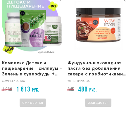
Комплекс Детокс и
Фундучно-шоколадная
пищеварение Псиллиум +
паста без добавления
Зеленые суперфуды +
сахара с пребиотиками
Пребиотики и пробиотики
WOWFOODS, 300 мл
COMPLEXDETOX
WFHCHPPRE300
1 613
486
1 968
645
РУБ.
РУБ.
ожидается
ожидается