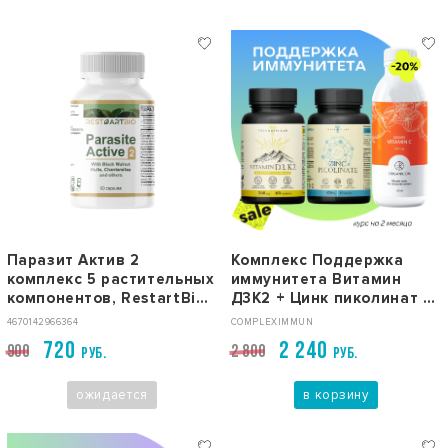
Паразит Актив 2
Комплекс Поддержка
комплекс 5 растительных
иммунитета Витамин
компонентов, RestartBio,
Д3К2 + Цинк пиколинат +
60 капсул
Жидкий витамин С L-
4670142966364
COMPLEXIMMUN
Аскорбат натрия
720
2 240
900
2 800
РУБ.
РУБ.
ожидается
в корзину