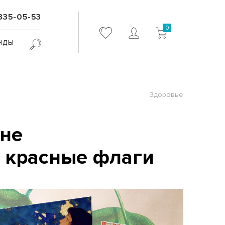
 335-05-53
0
нды
Здоровье
 не
и красные флаги