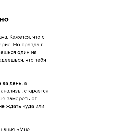
ьно
а. Кажется, что с
ерие. Но правда в
аешься один на
адеешься, что тебя
 за день, а
 анализы, старается
 не замереть от
не ждать чуда или
знания: «Мне