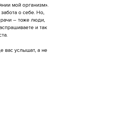
оянии мой организм».
забота о себе. Но,
Врачи – тоже люди,
распрашиваете и так
та.
е вас услышат, а не