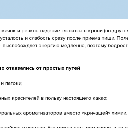
скачок и резкое падение глюкозы в крови (по-друго
 усталость и слабость сразу после приема пищи. По
— высвобождает энергию медленно, поэтому бодрость
о отказались от простых путей
и патоки;
нных красителей в пользу настоящего какао;
уральных ароматизаторов вместо «кричащей» химии.
окойнее и честнее. Его можно есть регулярно, а не 