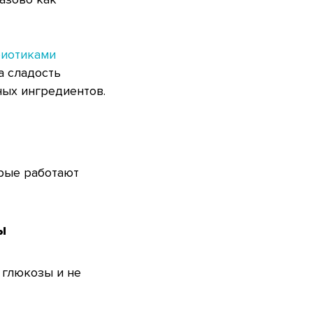
биотиками
а сладость
ных ингредиентов.
орые работают
ы
 глюкозы и не