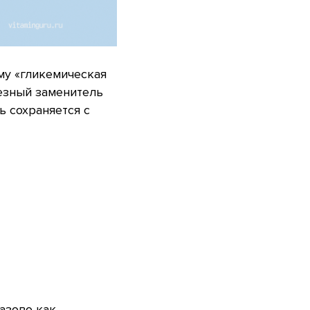
му «гликемическая
лезный заменитель
 сохраняется с
разово как