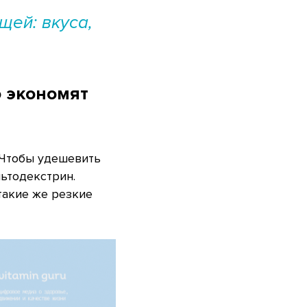
щей: вкуса,
о экономят
 Чтобы удешевить
льтодекстрин.
такие же резкие