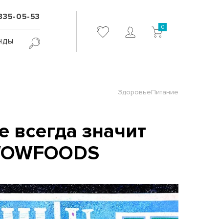
 335-05-53
0
нды
Здоровье
Питание
е всегда значит
 WOWFOODS