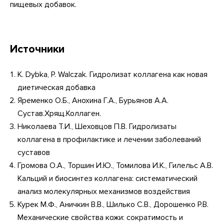
пищевых добавок.
Источники
K. Dybka, P. Walczak. Гидролизат коллагена как новая
диетическая добавка
Яременко О.Б., Анохина Г.А., Бурьянов А.А.
Сустав.Хрящ.Коллаген.
Николаева Т.И., Шеховцов П.В. Гидролизаты
коллагена в профилактике и лечении заболеваний
суставов
Громова О.А., Торшин И.Ю., Томилова И.К., Гилельс А.В.
Кальций и биосинтез коллагена: систематический
анализ молекулярных механизмов воздействия
Курек М.Ф., Аничкин В.В., Шилько С.В., Дорошенко Р.В.
Механические свойства кожи: сократимость и