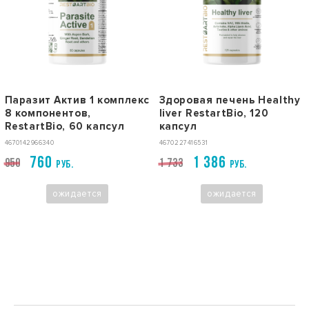
Паразит Актив 1 комплекс
Здоровая печень Healthy
8 компонентов,
liver RestartBio, 120
RestartBio, 60 капсул
капсул
4670142966340
4670227416531
760
1 386
950
1 733
РУБ.
РУБ.
ожидается
ожидается