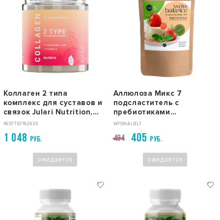
Коллаген 2 типа
Аллюлоза Микс 7
комплекс для суставов и
подсластитель с
связок Julari Nutrition,
пребиотиками
порошок 25 порций, вкус
WOWFOODS, 350 г
4657767182935
WFSWALBL7
малина
1 048
405
494
РУБ.
РУБ.
ожидается
ожидается