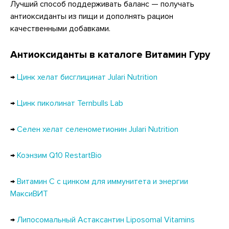
Лучший способ поддерживать баланс — получать
антиоксиданты из пищи и дополнять рацион
качественными добавками.
Антиоксиданты в каталоге Витамин Гуру
→
Цинк хелат бисглицинат Julari Nutrition
→
Цинк пиколинат Ternbulls Lab
→
Селен хелат селенометионин Julari Nutrition
→
Коэнзим Q10 RestartBio
→
Витамин С с цинком для иммунитета и энергии
МаксиВИТ
→
Липосомальный Астаксантин Liposomal Vitamins