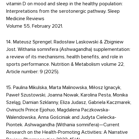
vitamin D on mood and sleep in the healthy population:
Interpretations from the serotonergic pathway. Sleep
Medicine Reviews
Volume 55, February 2021.
14. Mateusz Sprengel, Radosław Laskowski & Zbigniew
Jost. Withania somnifera (Ashwagandha) supplementation:
a review of its mechanisms, health benefits, and role in
sports performance. Nutrition & Metabolism volume 22,
Article number: 9 (2025).
15. Paulina Mikulska, Marta Malinowska, Miłosz Ignacyk,
Paweł Szustowski, Joanna Nowak, Karolina Pesta, Monika
Szeląg, Damian Szklanny, Eliza Judasz, Gabriela Kaczmarek,
Ovinuchi Prince Ejiohuo, Magdalena Paczkowska-
Walendowska, Anna Gościniak and Judyta Cielecka-
Piontek. Ashwagandha (Withania somnifera)—Current
Research on the Health-Promoting Activities: A Narrative