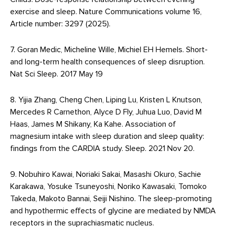
exercise and sleep. Nature Communications volume 16,
Article number: 3297 (2025).
7. Goran Medic, Micheline Wille, Michiel EH Hemels. Short-
and long-term health consequences of sleep disruption.
Nat Sci Sleep. 2017 May 19
8. Yijia Zhang, Cheng Chen, Liping Lu, Kristen L Knutson,
Mercedes R Carnethon, Alyce D Fly, Juhua Luo, David M
Haas, James M Shikany, Ka Kahe. Association of
magnesium intake with sleep duration and sleep quality:
findings from the CARDIA study. Sleep. 2021 Nov 20.
9. Nobuhiro Kawai, Noriaki Sakai, Masashi Okuro, Sachie
Karakawa, Yosuke Tsuneyoshi, Noriko Kawasaki, Tomoko
Takeda, Makoto Bannai, Seiji Nishino. The sleep-promoting
and hypothermic effects of glycine are mediated by NMDA
receptors in the suprachiasmatic nucleus.