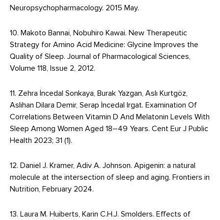
Neuropsychopharmacology. 2015 May.
10. Makoto Bannai, Nobuhiro Kawai. New Therapeutic
Strategy for Amino Acid Medicine: Glycine Improves the
Quality of Sleep. Journal of Pharmacological Sciences,
Volume 118, Issue 2, 2012.
11. Zehra İncedal Sonkaya, Burak Yazgan, Aslı Kurtgöz,
Aslıhan Dilara Demir, Serap İncedal Irgat. Examination Of
Correlations Between Vitamin D And Melatonin Levels With
Sleep Among Women Aged 18–49 Years. Cent Eur J Public
Health 2023; 31 (1).
12. Daniel J. Kramer, Adiv A. Johnson. Apigenin: a natural
molecule at the intersection of sleep and aging. Frontiers in
Nutrition, February 2024.
13. Laura M. Huiberts, Karin C.H.J. Smolders. Effects of