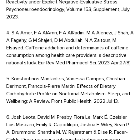
Reactivity under Explicit Negative-Evaluative Stress.
Psychoneuroendocrinology, Volume 153, Supplement, July
2023.
4. S A Amer, F A AlAmri, F A AlRadini, M A Alenezi, J Shah, A
A Fagehy, G M Shajeri, D M Abdullah, N A Zaitoun, M
Elsayed. Caffeine addiction and determinants of caffeine
consumption among health care providers: a descriptive
national study. Eur Rev Med Pharmacol Sci. 2023 Apr;27(8).
5. Konstantinos Mantantzis, Vanessa Campos, Christian
Darimont, Francois-Pierre Martin. Effects of Dietary
Carbohydrate Profile on Nocturnal Metabolism, Sleep, and
Wellbeing: A Review. Front Public Health. 2022 Jul 13.
6. Josh Leota, David M. Presby, Flora Le, Mark É. Czeisler,
Luis Mascaro, Emily R. Capodilupo, Joshua F. Wiley, Sean P.
A. Drummond, Shantha M. W. Rajaratnam & Elise R. Facer-
Childs. Dose-response relationship between evening