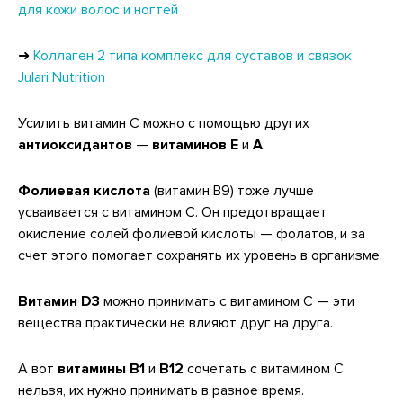
для кожи волос и ногтей
➜
Коллаген 2 типа комплекс для суставов и связок
Julari Nutrition
Усилить витамин С можно с помощью других
антиоксидантов
—
витаминов E
и
A
.
Фолиевая кислота
(витамин B9) тоже лучше
усваивается с витамином С. Он предотвращает
окисление солей фолиевой кислоты — фолатов, и за
счет этого помогает сохранять их уровень в организме.
Витамин D3
можно принимать с витамином C — эти
вещества практически не влияют друг на друга.
А вот
витамины B1
и
B12
сочетать с витамином C
нельзя, их нужно принимать в разное время.