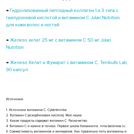
→
Гидролизованный пептидный коллаген 1 и 3 типа с
гиалуроновой кислотой и витамином С Julari Nutrition,
для кожи волос и ногтей
→
Железо хелат 25 мг с витамином С 50 мг Julari
Nutrition
→
Железо Хелат и Фумарат с витамином С, Ternbulls Lab,
90 капсул
Источники:
1.
Источники витамина C. Cyberleninka
2.
Витамин C (аскорбиновая кислота). Моя наука
3.
Какие продукты содержат витамин C. Роскачество
4.
Витамин С и камни в почках. Первая школа биохакинга. irina-baranova.ru
5.
Совместимость витаминов и минералов. Как правильно пить витамины и